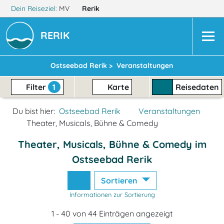
Dein Reiseziel:
MV
Rerik
RERIK
Ostseebad Rerik >
Veranstaltungen
Filter
1
Karte
Reisedaten
Du bist hier:
Ostseebad Rerik
Veranstaltungen
Theater, Musicals, Bühne & Comedy
Theater, Musicals, Bühne & Comedy im
Ostseebad Rerik
Sortieren
Informationen zur Sortierung
1 - 40 von 44 Einträgen angezeigt