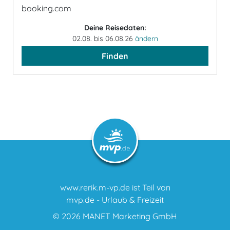
booking.com
Deine Reisedaten:
02.08. bis 06.08.26
ändern
Finden
www.rerik.m-vp.de ist Teil von
mvp.de - Urlaub & Freizeit
© 2026
MANET Marketing GmbH